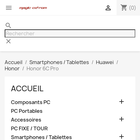
shopping_cart


(0)
search
clear
Accueil
Smartphones / Tablettes
Huawei
Honor
Honor 6C Pro
ACCUEIL

Composants PC
PC Portables

Accessoires
PC FIXE / TOUR

Smartphones / Tablettes