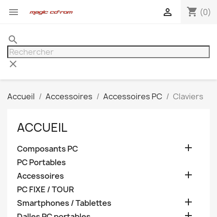
shopping_cart


(0)
search
clear
Accueil
Accessoires
Accessoires PC
Claviers
ACCUEIL

Composants PC
PC Portables

Accessoires
PC FIXE / TOUR

Smartphones / Tablettes

Dalles PC portables