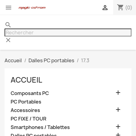
shopping_cart


(0)
search
clear
Accueil
Dalles PC portables
17.3
ACCUEIL

Composants PC
PC Portables

Accessoires
PC FIXE / TOUR

Smartphones / Tablettes

Dalles PC portables