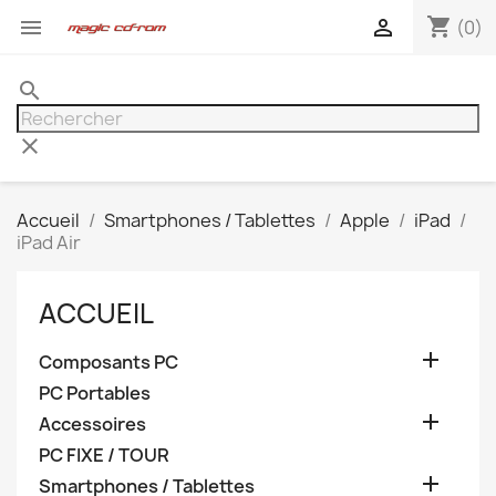
shopping_cart


(0)
search
clear
Accueil
Smartphones / Tablettes
Apple
iPad
iPad Air
ACCUEIL

Composants PC
PC Portables

Accessoires
PC FIXE / TOUR

Smartphones / Tablettes