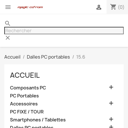
shopping_cart


(0)
search
clear
Accueil
Dalles PC portables
15.6
ACCUEIL

Composants PC
PC Portables

Accessoires
PC FIXE / TOUR

Smartphones / Tablettes

Dalles PC portables