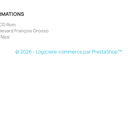
RMATIONS
 CD Rom
levard François Grosso
 Nice
e
© 2026 - Logiciel e-commerce par PrestaShop™