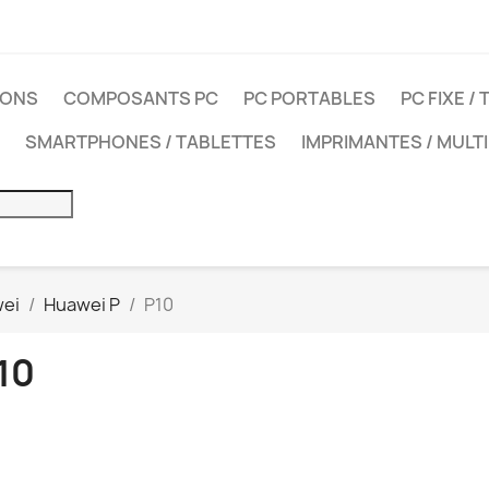
IONS
COMPOSANTS PC
PC PORTABLES
PC FIXE /
SMARTPHONES / TABLETTES
IMPRIMANTES / MULT
ei
Huawei P
P10
10